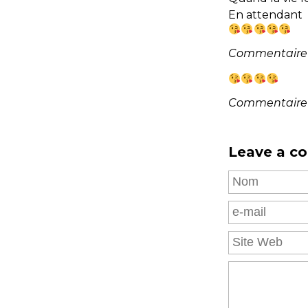
En attendant
Commentaire p
Commentaire p
Leave a c