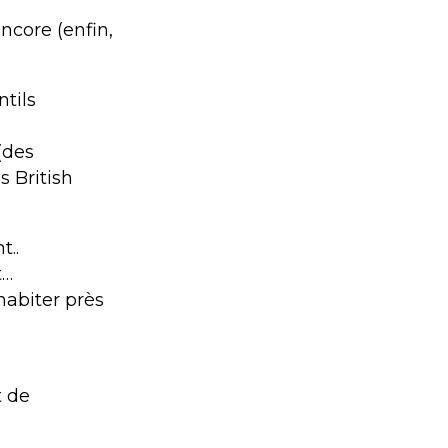
encore (enfin,
ntils
(des
s British
..
t…
habiter près
t de