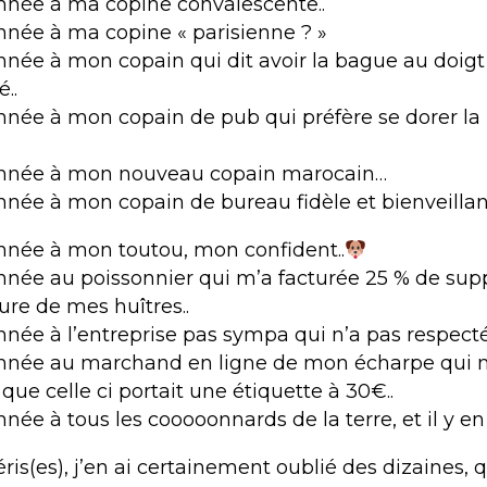
née à ma copine convalescente..
née à ma copine « parisienne ? »
ée à mon copain qui dit avoir la bague au doigt al
..
ée à mon copain de pub qui préfère se dorer la 
née à mon nouveau copain marocain…
ée à mon copain de bureau fidèle et bienveilla
née à mon toutou, mon confident..
née au poissonnier qui m’a facturée 25 % de su
ure de mes huîtres..
ée à l’entreprise pas sympa qui n’a pas respecté 
née au marchand en ligne de mon écharpe qui m
que celle ci portait une étiquette à 30€..
e à tous les cooooonnards de la terre, et il y en 
is(es), j’en ai certainement oublié des dizaines, q