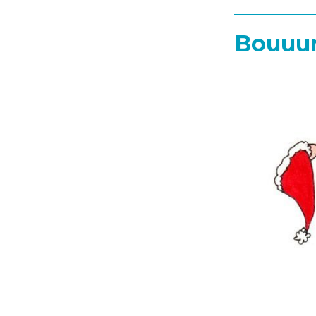
Bouuu