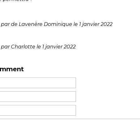
ar de Lavenère Dominique le 1 janvier 2022
ar Charlotte le 1 janvier 2022
omment