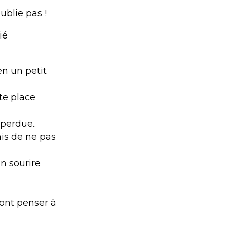
blie pas !
ié
n un petit
te place
perdue..
is de ne pas
n sourire
ont penser à