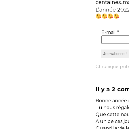
centaines..m
L’année 2022
E-mail
*
Chronique pub
Il y a 2 c
Bonne année 
Tu nous régale
Que cette nouv
A un de ces jo
Quand la vie l