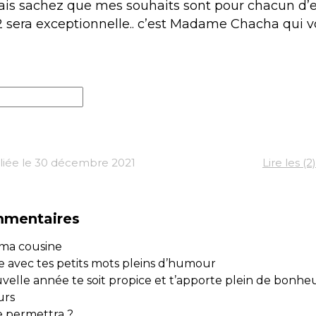
ais sachez que mes souhaits sont pour chacun d’e
 sera exceptionnelle.. c’est Madame Chacha qui v
liée le 30 décembre 2021
Lire les 
ommentaires
ma cousine
 avec tes petits mots pleins d’humour
elle année te soit propice et t’apporte plein de bonheu
urs
e permettra ?