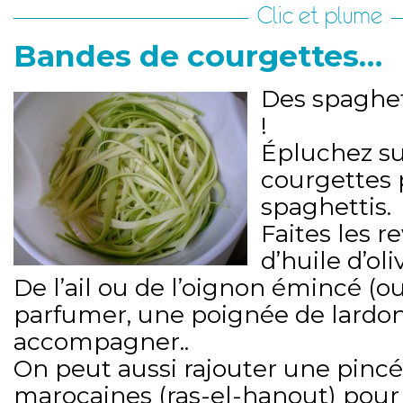
Clic et plume
Bandes de courgettes…
Des spaghet
!
Épluchez su
courgettes 
spaghettis.
Faites les r
d’huile d’oli
De l’ail ou de l’oignon émincé (o
parfumer, une poignée de lardon
accompagner..
On peut aussi rajouter une pincé
marocaines (ras-el-hanout) pour