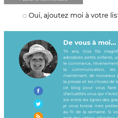
Oui, ajoutez moi à votre lis
De vous à moi...
74 ans, trois fils magni
adorables petits enfants, 
le commerce, l’évènementiel
la communication, les
maintenant, de nouveaux p
la presse et les choses de l
ce blog pour vous faire
d’actualités..vous qui n’ave
lire entre les lignes des gr
je vous livrerai mes petite
au fil de la semaine. Si v
part des vôtres, n’hésitez 