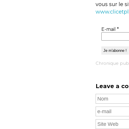
vous sur le s
www.clicetp
E-mail
*
Chronique publ
Leave a c