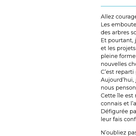
Allez courage,
Les embouteil
des arbres so
Et pourtant,
et les projet
pleine forme
nouvelles cho
C’est reparti
Aujourd’hui, 
nous pensons 
Cette île est
connais et l’
Défigurée par
leur fais conf
N’oubliez pas