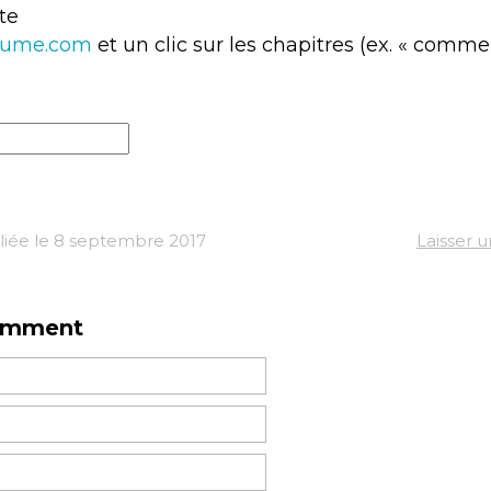
ite
lume.com
et un clic sur les chapitres (ex. « comme 
iée le 8 septembre 2017
Laisser 
omment