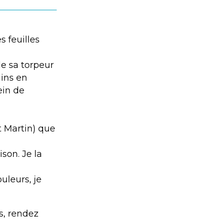
s feuilles
de sa torpeur
ains en
ein de
t Martin) que
ison. Je la
uleurs, je
es, rendez