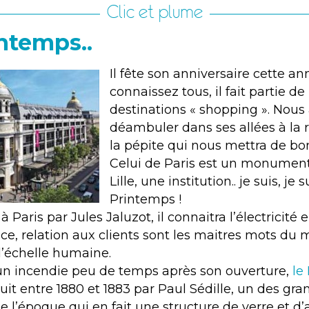
Clic et plume
intemps..
Il fête son anniversaire cette an
connaissez tous, il fait partie de
destinations « shopping ». Nous
déambuler dans ses allées à la
la pépite qui nous mettra de b
Celui de Paris est un monument
Lille, une institution.. je suis, je 
Printemps !
 Paris par Jules Jaluzot, il connaitra l’électricité e
ice, relation aux clients sont les maitres mots du 
 l’échelle humaine.
n incendie peu de temps après son ouverture,
le
uit entre 1880 et 1883 par Paul Sédille, un des gra
e l’époque qui en fait une structure de verre et d’a