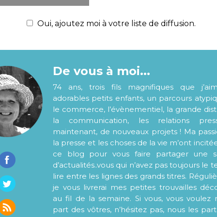
Oui, ajoutez moi à votre liste de diffusion.
De vous à moi...
74 ans, trois fils magnifiques que j’ai
adorables petits enfants, un parcours atypi
le commerce, l’évènementiel, la grande distr
la communication, les relations pre
maintenant, de nouveaux projets ! Ma pass
la presse et les choses de la vie m’ont incité
ce blog pour vous faire partager une s
d’actualités..vous qui n’avez pas toujours le
lire entre les lignes des grands titres. Régul
je vous livrerai mes petites trouvailles déc
au fil de la semaine. Si vous, vous voulez 
part des vôtres, n’hésitez pas, nous les par