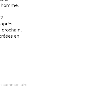
r homme,
2.
 après
 prochain..
 créées en
un commentaire