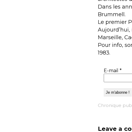
Dans les an
Brummell.
Le premier P
Aujourd’hui,
Marseille, C
Pour info, so
1983.
E-mail
*
Chronique publ
Leave a c