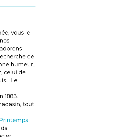
née, vous le
 nos
 adorons
 recherche de
onne humeur..
, celui de
suis… Le
n 1883..
magasin, tout
 Printemps
nds
cier.