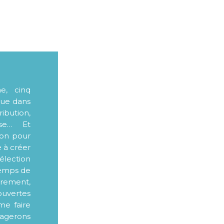
me, cinq
que dans
ibution,
sse… Et
ion pour
e à créer
élection
 temps de
ièrement,
ouvertes
me faire
tagerons