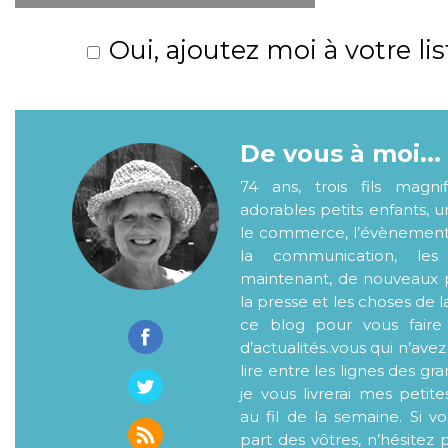
Oui, ajoutez moi à votre lis
De vous à moi...
74 ans, trois fils magni
adorables petits enfants, 
le commerce, l’évènementiel
la communication, les
maintenant, de nouveaux p
la presse et les choses de l
ce blog pour vous faire
d’actualités..vous qui n’ave
lire entre les lignes des gr
je vous livrerai mes petite
au fil de la semaine. Si v
part des vôtres, n’hésitez 